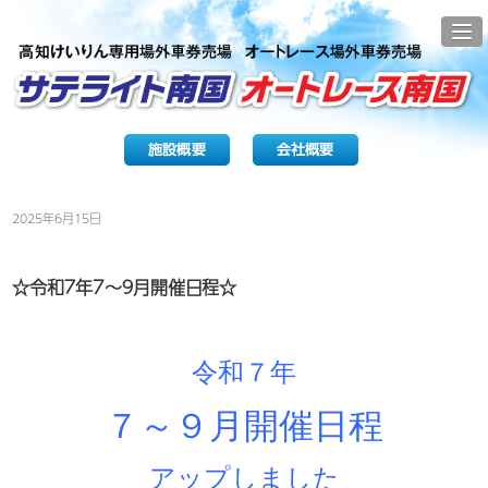
コ
ン
テ
ン
ツ
へ
投
2025年6月15日
ス
稿
キ
日:
ッ
☆令和７年7～９月開催日程☆
プ
令和７年
７～９月開催日程
アップしました