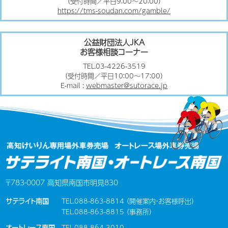
（受付時間／平日9：00〜20：00）
https://tms-soudan.com/gamble/
公益財団法人JKA
お客様相談コーナー
TEL.03-4226-3519
（受付時間／平日10：00〜17：00）
E-mail :
webmaster@sutorace.jp
〒783-0007 高知県南国市明見830
サテライト南国
TEL.088-863-8814 （開催案内・お客様呼出）
TEL.088-863-8815 （事務所）
オートレース南国
TEL.088-864-3010