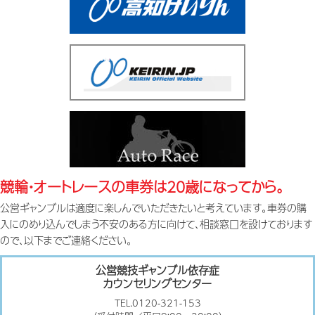
シ
ョ
ン
競輪・オートレースの車券は20歳になってから。
公営ギャンブルは適度に楽しんでいただきたいと考えています。車券の購
入にのめり込んでしまう不安のある方に向けて、相談窓口を設けております
ので、以下までご連絡ください。
公営競技ギャンブル依存症
カウンセリングセンター
TEL.0120-321-153