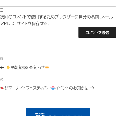
次回のコメントで使用するためブラウザーに自分の名前、メール
アドレス、サイトを保存する。
投
過
前
去
稿
早朝発売のお知らせ
の
ナ
投
次
次
稿
の
ビ
サマーナイトフェスティバル
イベントのお知らせ
投
ゲ
稿
ー